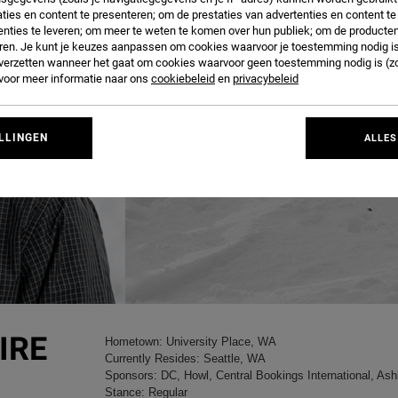
ties en content te presenteren; om de prestaties van advertenties en content t
nties te leveren; om meer te weten te komen over hun publiek; om de producten
ren. Je kunt je keuzes aanpassen om cookies waarvoor je toestemming nodig is 
n verzetten wanneer het gaat om cookies waarvoor geen toestemming nodig is (z
 voor meer informatie naar ons
cookiebeleid
en
privacybeleid
LLINGEN
ALLES
IRE
Hometown: University Place, WA
Currently Resides: Seattle, WA
Sponsors: DC, Howl, Central Bookings International, As
Stance: Regular