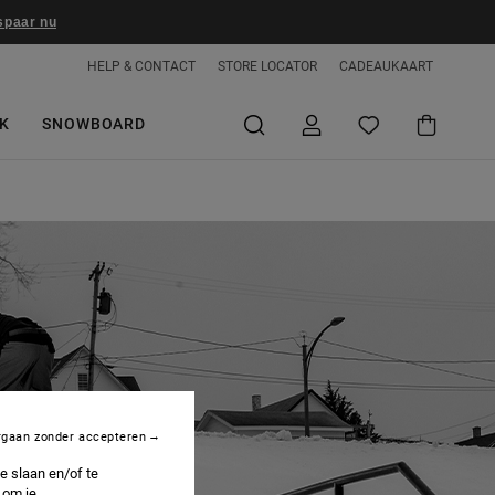
spaar nu
HELP & CONTACT
STORE LOCATOR
CADEAUKAART
K
SNOWBOARD
rgaan zonder accepteren
e slaan en/of te
 om je