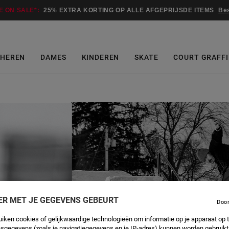
E ON SALE*:
25% EXTRA KORTING OP ALLE AFGEPRIJSDE ITEMS
Be
HEREN
DAMES
KINDEREN
SKATE
COURT GRAFFI
ER MET JE GEGEVENS GEBEURT
Doo
uiken cookies of gelijkwaardige technologieën om informatie op je apparaat op t
sgegevens (zoals je navigatiegegevens en je IP-adres) kunnen worden gebruikt