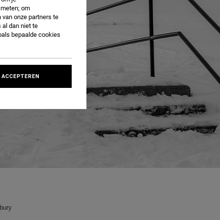
e meten; om
 van onze partners te
al dan niet te
oals bepaalde cookies
 ACCEPTEREN
hbury