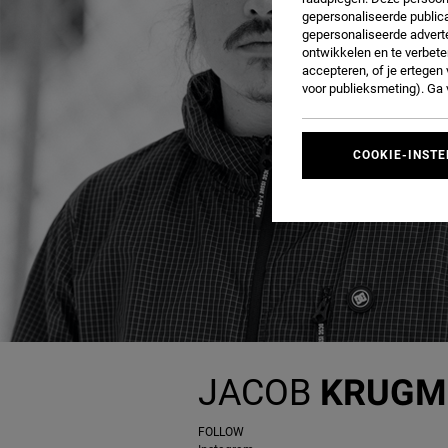
gepersonaliseerde publica
gepersonaliseerde adverte
ontwikkelen en te verbete
accepteren, of je ertege
voor publieksmeting). Ga
COOKIE-INSTE
JACOB
KRUGM
FOLLOW